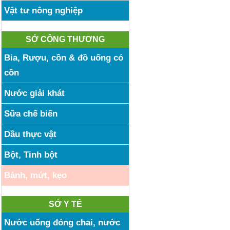
Vật tư nông nghiệp
SỞ CÔNG THƯƠNG
Bia, Rượu, cồn & đồ uống có
cồn
Nước giải khát
Sữa chế biến
Dầu thực vật
Bột, Tinh bột
Bánh, mứt, kẹo
SỞ Y TẾ
Nước uống đóng chai, nước