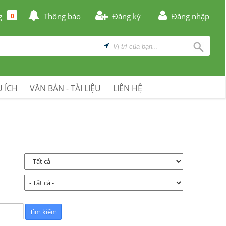
g
Thông báo
Đăng ký
Đăng nhập
0
 ÍCH
VĂN BẢN - TÀI LIỆU
LIÊN HỆ
: