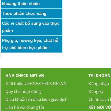
khoáng thiên nhiên
Thực phẩm chức năng
Các vi chất bổ sung vào thực
phẩm
Phụ gia, hương liệu, chất hỗ
trợ chế biến thực phẩm
HNA.CHECK.NET.VN
TÀI KHOẢN
Giới thiệu về HNA.CHECK.NET.VN
Đăng nhập
Quy chế hoạt động
Đăng ký
Điều khoản và điều kiện giao dịch
Chính sách
Liên hệ với chúng tôi
KẾT NỐI VỚ