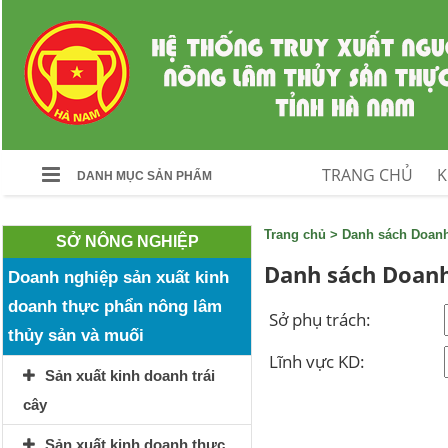
TRANG CHỦ
K
DANH MỤC SẢN PHẨM
Trang chủ
>
Danh sách Doan
SỞ NÔNG NGHIỆP
Danh sách Doanh
Doanh nghiệp sản xuất kinh
doanh thực phẩn nông lâm
Sở phụ trách:
thủy sản và muối
Lĩnh vực KD:
Sản xuất kinh doanh trái
cây
Sản xuất kinh doanh thực