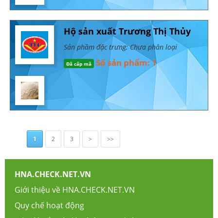
Hộ sản xuất Trương Thị Thủy
Sản phầm đặc trưng: Chưa phân loại
Số sản phẩm: 1
Đã cấp mã
1
2
3
>
>>
HNA.CHECK.NET.VN
Giới thiệu về HNA.CHECK.NET.VN
Quy chế hoạt động