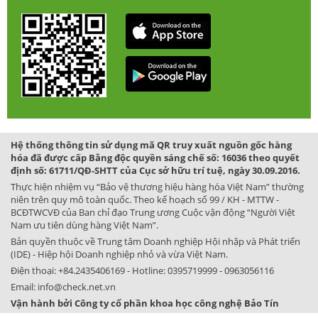
Hệ thống thông tin sử dụng mã QR truy xuất nguồn gốc hàng
hóa đã được cấp Bằng độc quyền sáng chế số: 16036 theo quyết
định số: 61711/QĐ-SHTT của Cục sở hữu trí tuệ, ngày 30.09.2016.
Thực hiện nhiệm vụ “Bảo vệ thương hiệu hàng hóa Việt Nam” thường
niên trên quy mô toàn quốc. Theo kế hoạch số 99 / KH - MTTW -
BCĐTWCVĐ của Ban chỉ đạo Trung ương Cuộc vận động “Người Việt
Nam ưu tiên dùng hàng Việt Nam”.
Bản quyền thuộc về Trung tâm Doanh nghiệp Hội nhập và Phát triển
(IDE) - Hiệp hội Doanh nghiệp nhỏ và vừa Việt Nam.
Điện thoại:
+84.2435406169
- Hotline:
0395719999
-
0963056116
Email:
info@check.net.vn
Vận hành bởi Công ty cổ phần khoa học công nghệ Bảo Tín